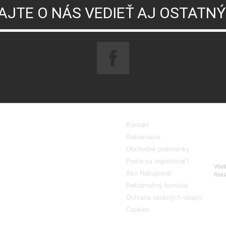
AJTE O NÁS VEDIEŤ AJ OSTATN
Kontakt
Reklamácie
Obchodné podmienky
Prečo sa registrovať?
Všet
Poradňa pre zákazníkov
Ako Nakupovať
Rekl
Reklamačný formulár
Ochrana osobných údajov
Cookies