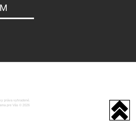
ÝM
ky práva vyhradené.
ama pre Vás © 2026