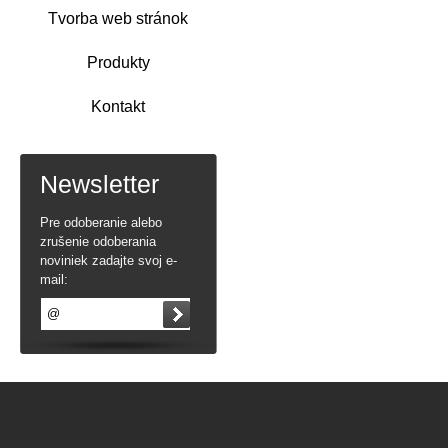
Tvorba web stránok
Produkty
Kontakt
Newsletter
Pre odoberanie alebo
zrušenie odoberania
noviniek zadajte svoj e-
mail: