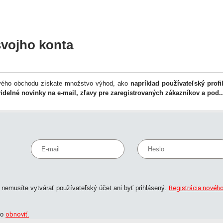
svojho konta
tového obchodu získate množstvo výhod, ako
napríklad používateľský profi
idelné novinky na e-mail, zľavy pre zaregistrovaných zákazníkov a pod..
E-
Heslo
mail
nemusíte vytvárať používateľský účet ani byť prihlásený.
Registrácia novéh
ho
obnoviť.