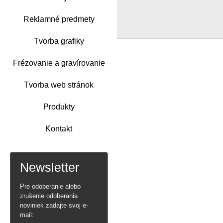
Reklamné predmety
Tvorba grafiky
Frézovanie a gravírovanie
Tvorba web stránok
Produkty
Kontakt
Newsletter
Pre odoberanie alebo
zrušenie odoberania
noviniek zadajte svoj e-
mail: